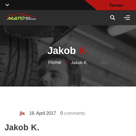
Termin
Jakob
K.
Home
/
Jakob K.
18. April 2017
0
comments
jla
Jakob K.