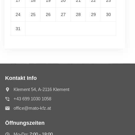
17
18
19
20
21
22
23
24
25
26
27
28
29
30
31
Kontakt Info
Klement 54, A-2116 Klement
+43 699 1030 1058
office@mato-kfz.at
Öffnungszeiten
Mo-Do:
7:00 - 18:00